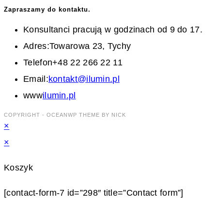
Zapraszamy do kontaktu.
Konsultanci pracują w godzinach od 9 do 17.
Adres:
Towarowa 23, Tychy
Telefon
+48 22 266 22 11
Opens
Email:
kontakt@ilumin.pl
in
www
ilumin.pl
your
COPYRIGHT - OCEANWP THEME BY NICK
×
application
×
Koszyk
[contact-form-7 id=”298″ title=”Contact form”]