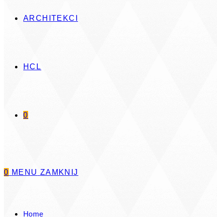
ARCHITEKCI
HCL
Dowiedz się więcej
0
Oświetlenie ambientowe - Ambient Ilumin
Kompletny zestaw, indywidualnie konfigurowanego
0
MENU
ZAMKNIJ
Kompletny zestaw do wykonania oświetleni
Home