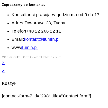
Zapraszamy do kontaktu.
Konsultanci pracują w godzinach od 9 do 17.
Adres:
Towarowa 23, Tychy
Telefon
+48 22 266 22 11
Opens
Email:
kontakt@ilumin.pl
in
www
ilumin.pl
your
COPYRIGHT - OCEANWP THEME BY NICK
×
application
×
Koszyk
[contact-form-7 id=”298″ title=”Contact form”]