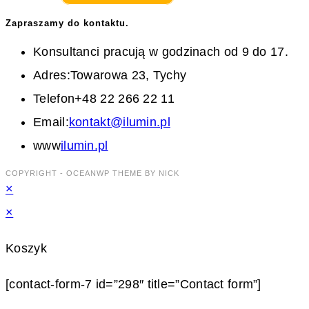
Zapraszamy do kontaktu.
Konsultanci pracują w godzinach od 9 do 17.
Adres:
Towarowa 23, Tychy
Telefon
+48 22 266 22 11
Opens
Email:
kontakt@ilumin.pl
in
www
ilumin.pl
your
COPYRIGHT - OCEANWP THEME BY NICK
×
application
×
Koszyk
[contact-form-7 id=”298″ title=”Contact form”]