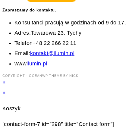
Zapraszamy do kontaktu.
Konsultanci pracują w godzinach od 9 do 17.
Adres:
Towarowa 23, Tychy
Telefon
+48 22 266 22 11
Opens
Email:
kontakt@ilumin.pl
in
www
ilumin.pl
your
COPYRIGHT - OCEANWP THEME BY NICK
×
application
×
Koszyk
[contact-form-7 id=”298″ title=”Contact form”]