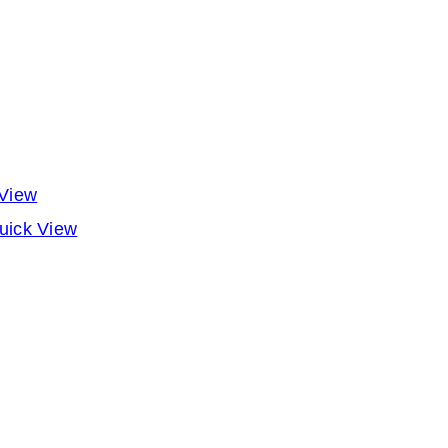
View
ick View