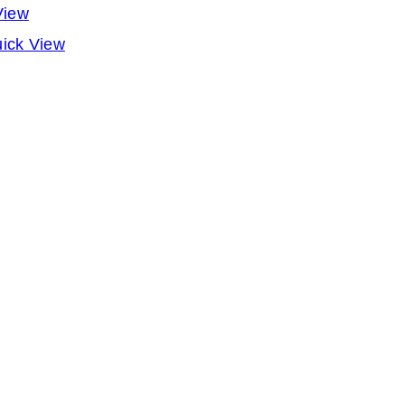
View
ick View