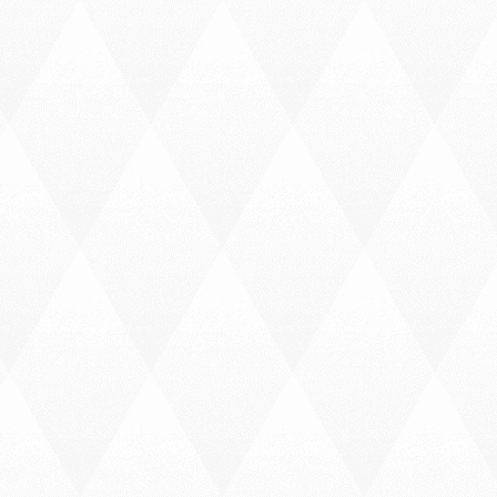
k View
Quick View