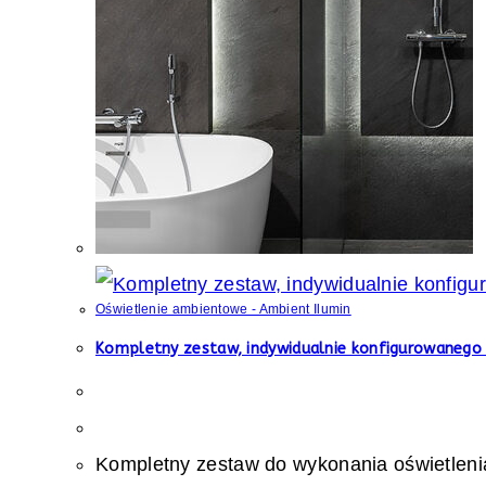
Oświetlenie ambientowe - Ambient Ilumin
Kompletny zestaw, indywidualnie konfigurowanego
Kompletny zestaw do wykonania oświetleni