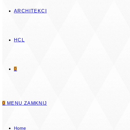
ARCHITEKCI
HCL
Dowiedz się więcej
0
Oświetlenie ambientowe - Ambient Ilumin
Kompletny zestaw, indywidualnie konfigurowanego
0
MENU
ZAMKNIJ
Kompletny zestaw do wykonania oświetleni
Home