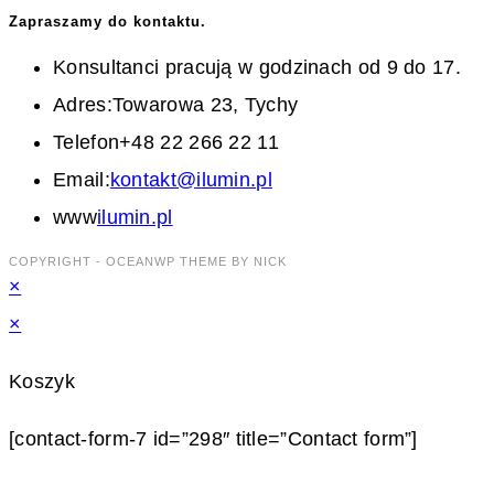
Zapraszamy do kontaktu.
Konsultanci pracują w godzinach od 9 do 17.
Adres:
Towarowa 23, Tychy
Telefon
+48 22 266 22 11
Opens
Email:
kontakt@ilumin.pl
in
www
ilumin.pl
your
COPYRIGHT - OCEANWP THEME BY NICK
×
application
×
Koszyk
[contact-form-7 id=”298″ title=”Contact form”]