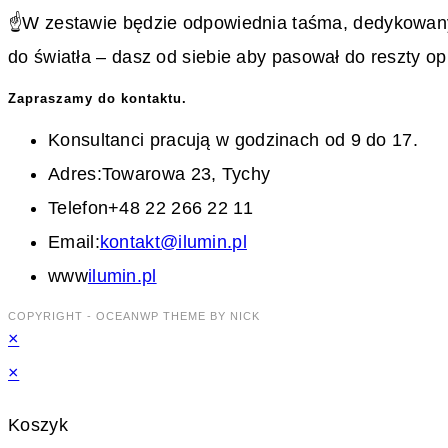
☝W zestawie będzie odpowiednia taśma, dedykowany pro
do światła – dasz od siebie aby pasował do reszty o
Zapraszamy do kontaktu.
Konsultanci pracują w godzinach od 9 do 17.
Adres:
Towarowa 23, Tychy
Telefon
+48 22 266 22 11
Opens
Email:
kontakt@ilumin.pl
in
www
ilumin.pl
your
COPYRIGHT - OCEANWP THEME BY NICK
×
application
×
Koszyk